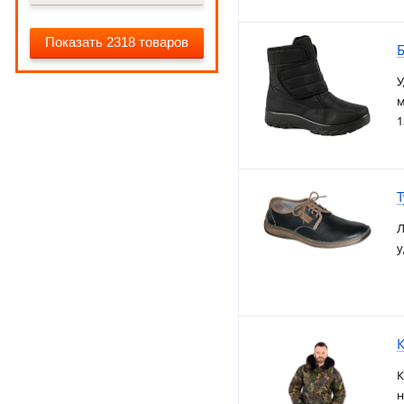
Показать 2318 товаров
У
м
1
Л
у
К
К
н