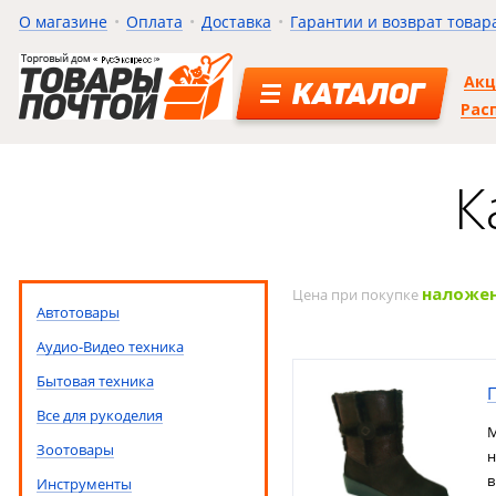
О магазине
Оплата
Доставка
Гарантии и возврат товар
Ак
КАТАЛОГ
Рас
К
наложе
Цена при покупке
Автотовары
Аудио-Видео техника
Бытовая техника
Все для рукоделия
М
Зоотовары
н
в
Инструменты