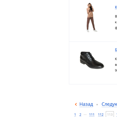
В
к
ф
К
в
9
Назад
Следу
…
1
2
111
112
113