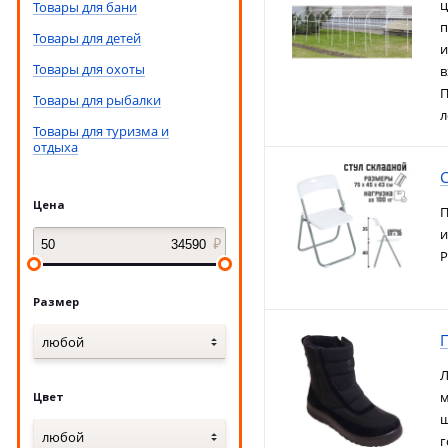
ц
Товары для бани
п
Товары для детей
и
Товары для охоты
в
П
Товары для рыбалки
л
Товары для туризма и
отдыха
С
Цена
П
и
Р
Размер
любой
Л
м
Цвет
ш
любой
г