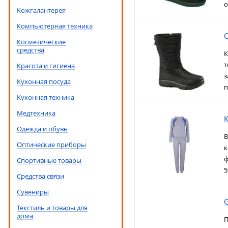
о
Кожгалантерея
Компьютерная техника
Косметические
средства
К
т
Красота и гигиена
з
Кухонная посуда
п
Кухонная техника
Медтехника
Одежда и обувь
В
Оптические приборы
к
ф
Спортивные товары
5
Средства связи
Сувениры
Текстиль и товары для
дома
П