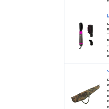
и
М
В
Т
в
т
C
п
Ч
К
и
п
п
В
и