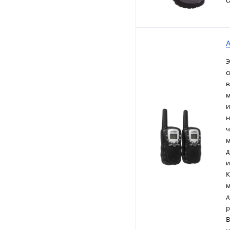
с
A
Э
с
в
м
и
н
ч
м
д
и
К
м
д
р
В