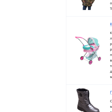
о
Т
К
К
л
р
р
п
в
т
д
м
С
м