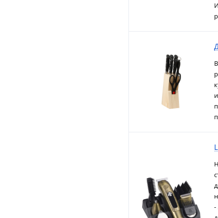
И
р
Д
В
р
к
и
п
п
Н
с
д
н
-
д