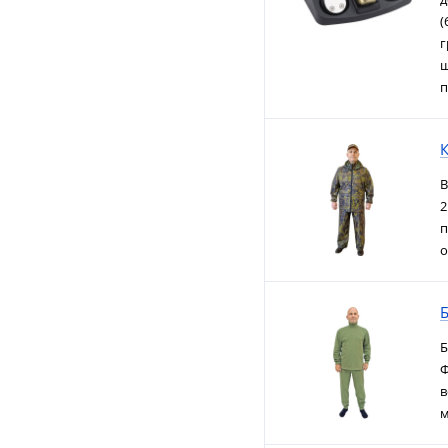
(
г
щ
п
К
В
2
п
о
Б
Б
Ф
в
м