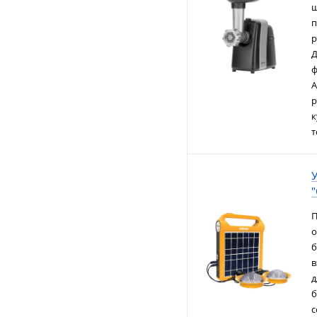
ш
п
р
Д
ф
А
р
к
т
"
П
о
б
в
д
б
с