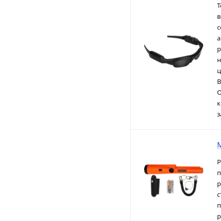
Т
в
с
а
р
н
ц
В
О
к
з
Р
п
р
с
п
р