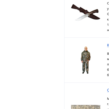
С
у
О
к
1
н
К
В
м
п
б
б
С
М
г