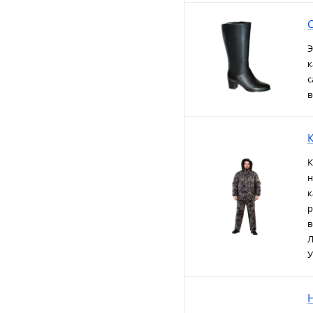
Э
к
с
в
К
н
к
р
в
Л
У