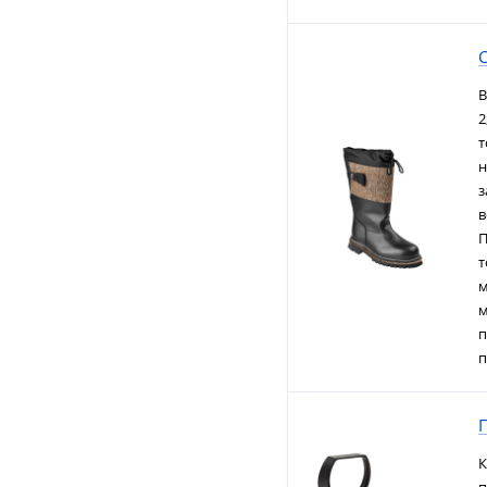
В
2
т
н
з
в
П
т
м
м
п
п
К