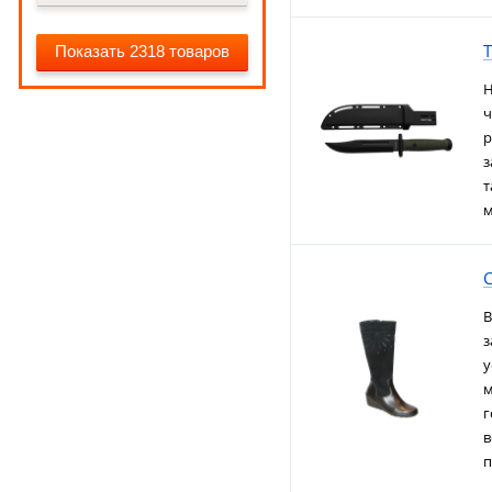
Показать 2318 товаров
Н
ч
р
з
т
м
В
з
у
м
г
в
п