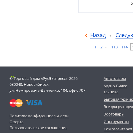
5
Назад
Следу
…
1
2
113
114
© Торговый дом «РусЭкспресс», 2026
Автотовары
630048, Новосибирск,
Аудио-Видео
ул. Немировича-Данченко, 104, офис 707
техника
Бытовая техни
Все для рукоде
Зоотовары
Политика конфиденциальности
Инструменты
Оферта
Пользовательское соглашение
Кожгалантерея