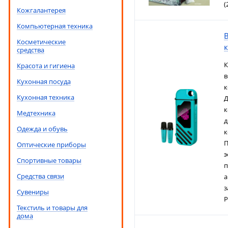
(
Кожгалантерея
Компьютерная техника
Косметические
средства
К
Красота и гигиена
в
Кухонная посуда
к
Кухонная техника
Д
к
Медтехника
д
Одежда и обувь
к
П
Оптические приборы
э
Спортивные товары
п
Средства связи
а
з
Сувениры
Р
Текстиль и товары для
дома