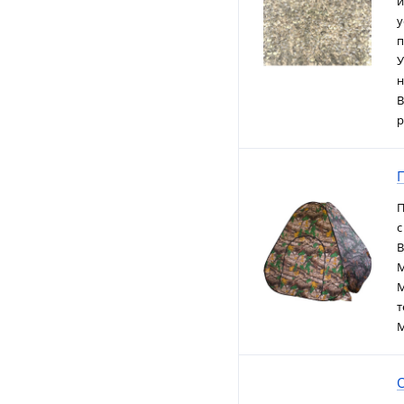
и
у
п
У
н
В
р
П
П
с
В
М
М
т
М