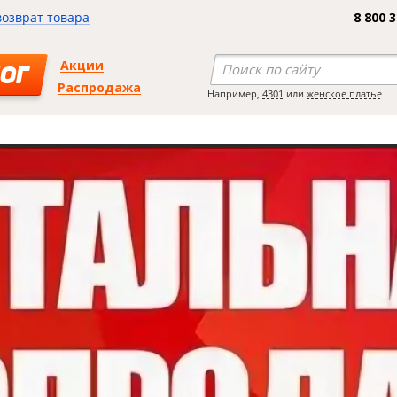
возврат товара
8 800 
Акции
ОГ
Распродажа
Например,
4301
или
женское платье