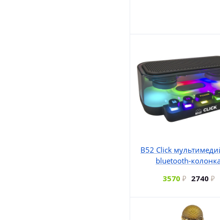
B52 Click мультимед
bluetooth-колонк
3570
2740