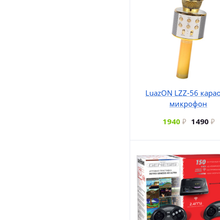
LuazON LZZ-56 карао
микрофон
1940
1490