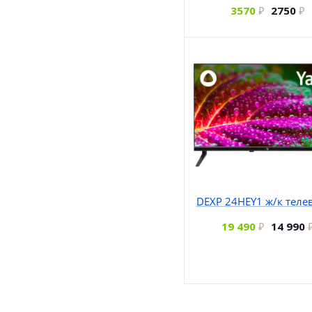
3570
2750
DEXP 24HEY1 ж/к теле
19 490
14 990