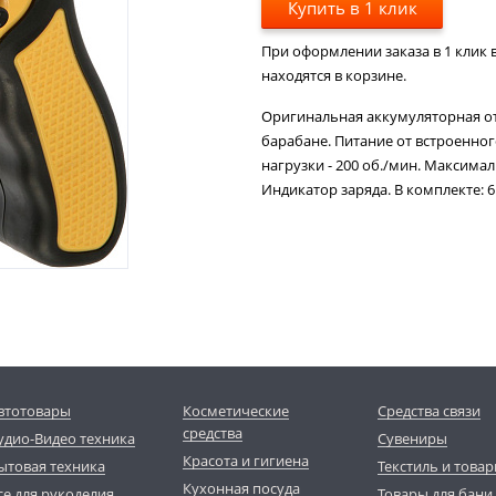
Купить в 1 клик
При оформлении заказа в 1 клик в
находятся в корзине.
Оригинальная аккумуляторная от
барабане. Питание от встроенного
нагрузки - 200 об./мин. Максима
Индикатор заряда. В комплекте: 6
втотовары
Косметические
Средства связи
средства
удио-Видео техника
Сувениры
Красота и гигиена
ытовая техника
Текстиль и товар
Кухонная посуда
се для рукоделия
Товары для бани