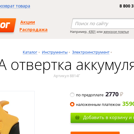
возврат товара
8 800 
Акции
ОГ
Распродажа
Например,
4301
или
женское платье
Каталог
Инструменты
Электроинструмент
 отвертка аккумул
Артикул 8814Г
2770
по предоплате
359
наложенным платежом
Добавить в корзину и