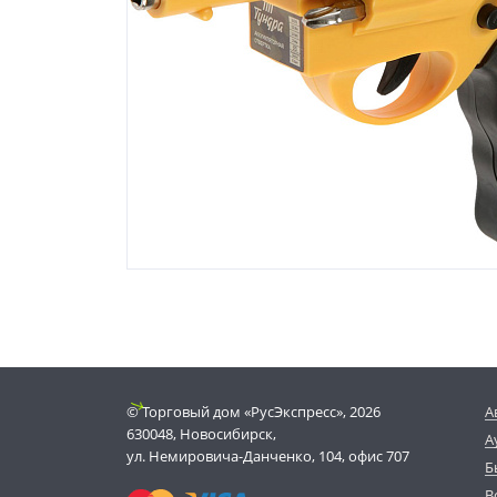
© Торговый дом «РусЭкспресс», 2026
А
630048, Новосибирск,
А
ул. Немировича-Данченко, 104, офис 707
Б
В