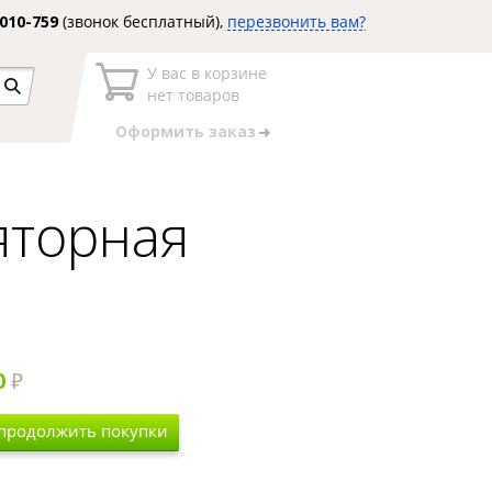
3010-759
(звонок бесплатный),
перезвонить вам?
У вас в корзине
нет товаров
Оформить заказ
яторная
0
 продолжить покупки