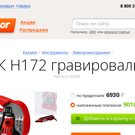
возврат товара
8 800 
Акции
ОГ
Распродажа
Например,
4301
или
женское платье
Каталог
Инструменты
Электроинструмент
К H172 гравирова
Артикул 8206Г
6930
по предоплате
901
наложенным платежом
Добавить в корзину и