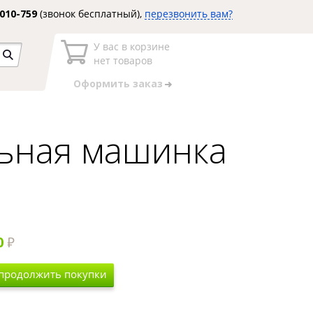
3010-759
(звонок бесплатный),
перезвонить вам?
У вас в корзине
нет товаров
Оформить заказ
льная машинка
0
 продолжить покупки