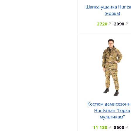
Шапка-ушанка Hunt
(норка)
2720
2090
Костюм демисезон
Huntsman "Горка
мультикам"
11 180
8600