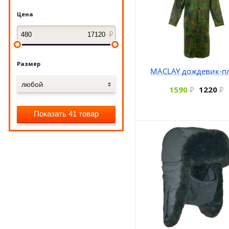
Цена
Размер
MACLAY дождевик-п
любой
1590
1220
Показать 41 товар