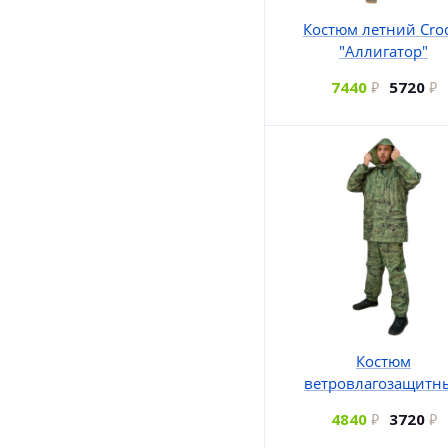
Костюм летний Cro
"Аллигатор"
7440
5720
Костюм
ветровлагозащитн
4840
3720