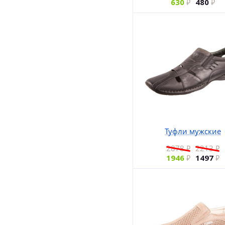
630
480
Туфли мужские
2878
2213
1946
1497