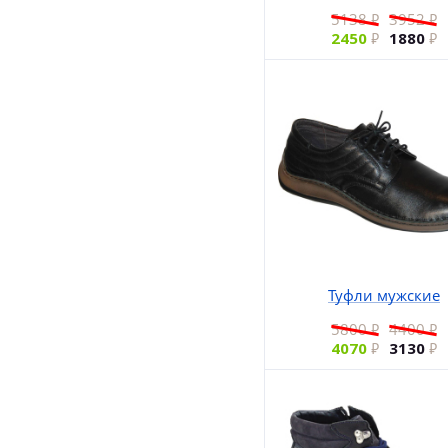
5138
3952
2450
1880
Туфли мужские
5800
4400
4070
3130