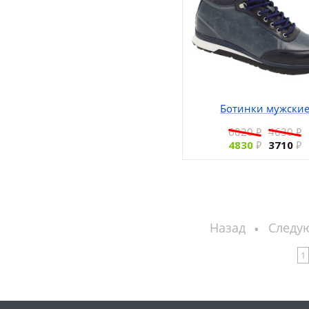
Ботинки мужски
6020
4630
4830
3710
Назад
Следу
1