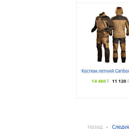
Костюм летний Caribo
14 460
11 120
Назад
Следу