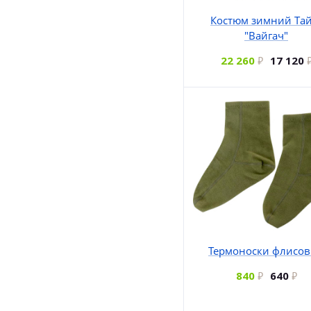
Костюм зимний Тай
"Вайгач"
22 260
17 120
Термоноски флисо
840
640