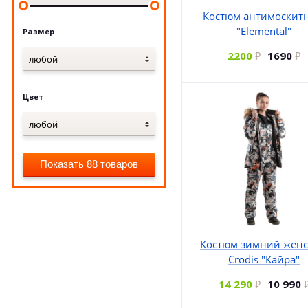
Костюм антимоскит
"Elemental"
Размер
2200
1690
любой
Цвет
любой
Показать 88 товаров
Костюм зимний жен
Crodis "Кайра"
14 290
10 990