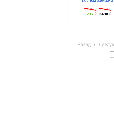
Костюм женский
5100
3920
3237
2490
Назад
Следу
1