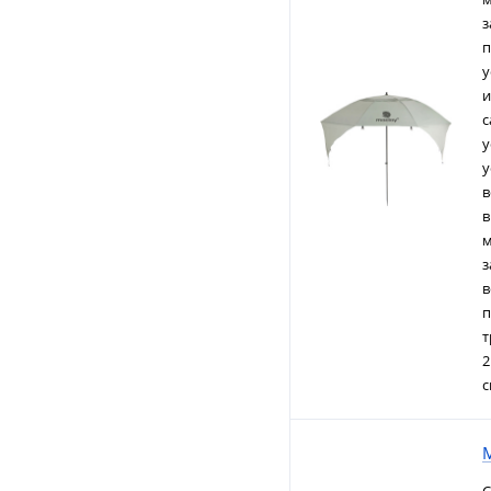
з
п
у
и
с
у
у
в
в
м
з
в
п
т
2
с
M