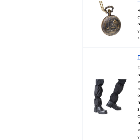
Ч
с
о
у
к
Г
о
м
л
б
п
з
ф
н
м
у