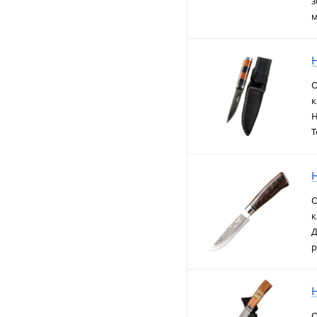
з
м
О
к
Н
Т
О
к
Д
р
О