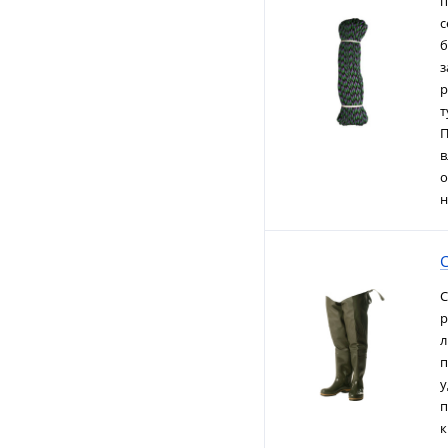
п
с
б
з
р
т
П
в
о
н
С
р
л
п
у
п
к