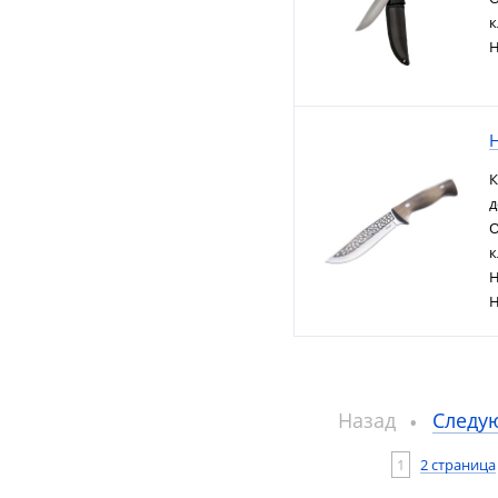
к
Н
Н
К
д
О
к
H
Н
Назад
Следу
1
2 страница