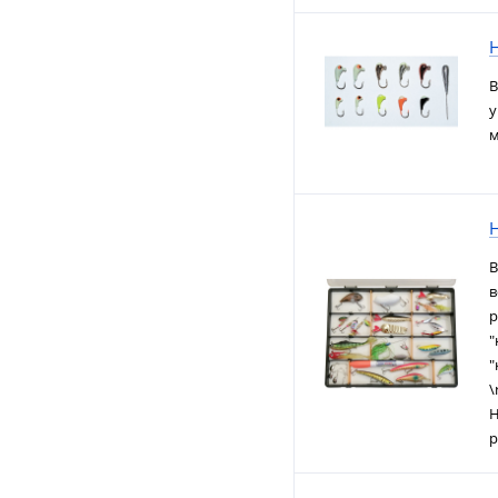
В
у
м
В
в
р
"
"
\
Н
р