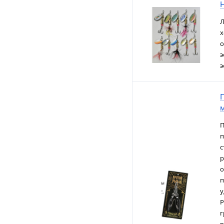
Л
х
о
э
э
П
п
с
р
о
п
у
Р
г