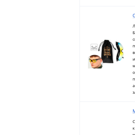
Л
Б
с
п
в
и
м
о
п
а
з
M
C
к
м