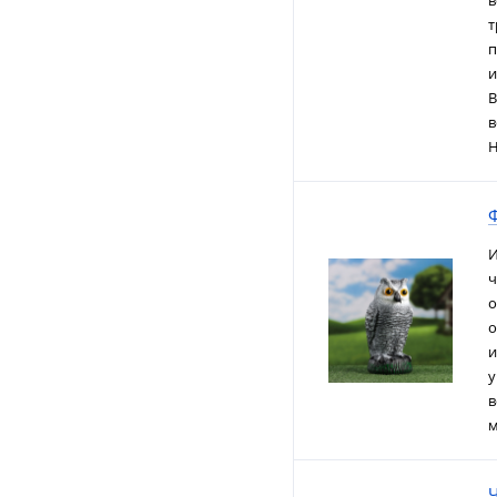
в
т
п
и
В
в
Н
Ф
И
ч
о
о
и
у
в
м