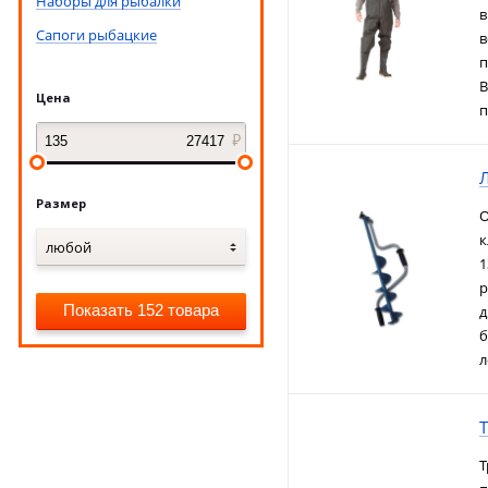
Наборы для рыбалки
в
Сапоги рыбацкие
в
п
В
Цена
п
Размер
О
к
любой
1
р
Показать 152 товара
д
б
л
Т
Т