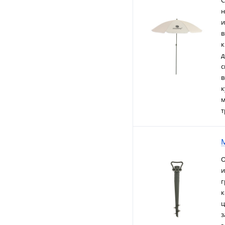
С
н
и
в
к
д
с
в
к
м
т
M
О
и
г
к
ц
з