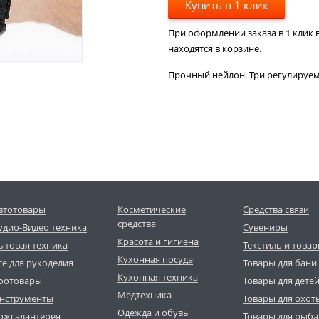
Купить в 1 клик
При оформлении заказа в 1 клик в
находятся в корзине.
Прочный нейлон. Три регулируем
втотовары
Косметические
Средства связи
средства
удио-Видео техника
Сувениры
Красота и гигиена
ытовая техника
Текстиль и товар
Кухонная посуда
се для рукоделия
Товары для бани
Кухонная техника
оотовары
Товары для дете
Медтехника
нструменты
Товары для охот
Одежда и обувь
ожгалантерея
Товары для рыба