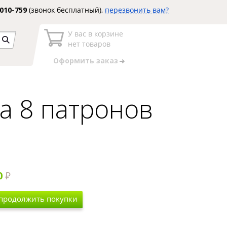
3010-759
(звонок бесплатный),
перезвонить вам?
У вас в корзине
нет товаров
Оформить заказ
а 8 патронов
0
 продолжить покупки