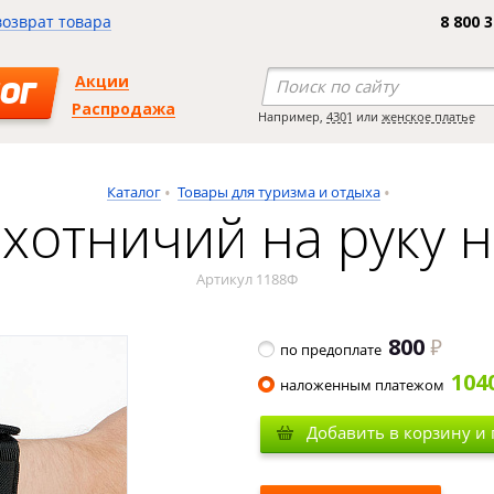
возврат товара
8 800 
Акции
ОГ
Распродажа
Например,
4301
или
женское платье
Каталог
Товары для туризма и отдыха
хотничий на руку н
Артикул 1188Ф
800
по предоплате
104
наложенным платежом
Добавить в корзину и