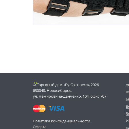
© Торговый дом «РусЭкспресс», 2026
А
630048, Новосибирск,
А
ул. Немировича-Данченко, 104, офис 707
Б
В
З
И
Политика конфиденциальности
Оферта
К