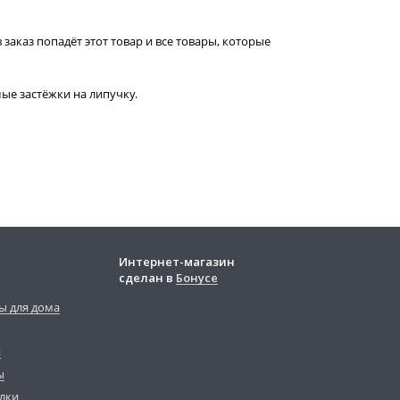
 заказ попадёт этот товар и все товары, которые
ые застёжки на липучку.
Интернет-магазин
сделан в
Бонусе
ы для дома
й
ы
лки