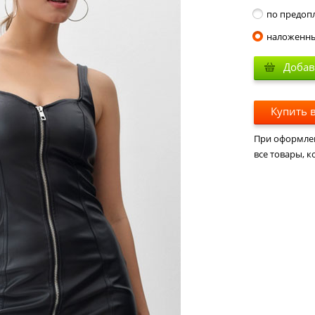
по предоп
наложенн
Добав
Купить в
При оформлени
все товары, к