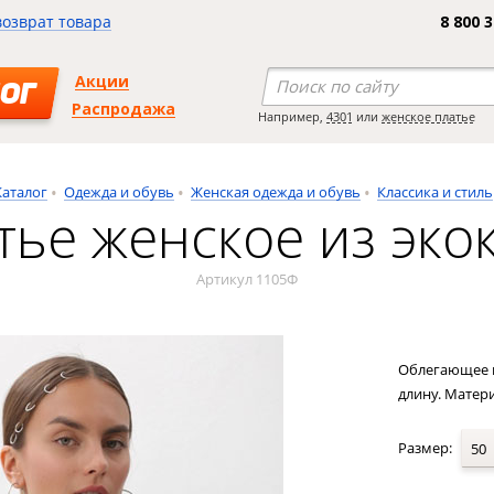
возврат товара
8 800 
Акции
ОГ
Распродажа
Например,
4301
или
женское платье
Каталог
Одежда и обувь
Женская одежда и обувь
Классика и стиль
тье женское из эко
Артикул 1105Ф
Облегающее п
длину. Матери
Размер:
50