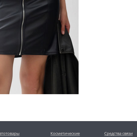
втотовары
Косметические
Средства связи