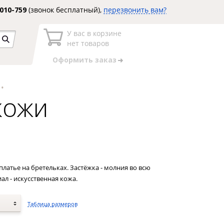
3010-759
(звонок бесплатный),
перезвонить вам?
У вас в корзине
нет товаров
Оформить заказ
кожи
латье на бретельках. Застёжка - молния во всю
ал - искусственная кожа.
Таблица размеров